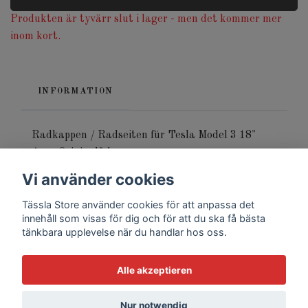
Produkten är tyvärr slut i lager - men det kommer mer
inom kort.
INFORMATION
Radkappen / Radseiten für Tesla Model 3 18"
Aero Originalfelge.
Vi använder cookies
Einzeln verkauft.
Tässla Store använder cookies för att anpassa det
innehåll som visas för dig och för att du ska få bästa
tänkbara upplevelse när du handlar hos oss.
Alle akzeptieren
© 2026 Tässla Store
Nur notwendig