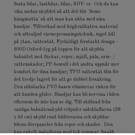
flesta bilar, lastbilar, bilar, SUV: er. Och du kan
vika undan skyddet så att det blir 'Semi-
hängmatta' så att man kan sitta med sina
husdjur. Tillverkad med högkvalitativa material
och ultraljud värmepressningsteknik, inget hål
på ytan, vattentät. Fyrfaldigt förstärkt design -
600D Oxford-tyg på toppen för att skydda
baksätet mot fläckar, repor, mjäll, päls, urin- /
vattenskador; PP-bomull i det andra uppnår mer
komfort för dina husdjur; TPU vattentät film för
det tredje lagret för att ge dubbel försäkring.
Den slitstarka PVC-basen eliminerar risken för
att hunden glider. Husdjur kan bli nervösa i bilen
eftersom de inte kan se dig. Till skillnad från
vanliga baksätesskydd erbjuder sidoklaffarna (38
x 46 cm) skydd runt bildörrarna och skyddar
bilens dörrpaneler från repor och skador . Den
kan enkelt installeras med två remmar. Snabb