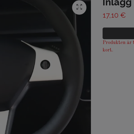
Inlägg
17,10 €
Produkten är t
kort.