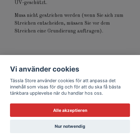
UV-geschützt.
Muss nicht gestrichen werden (wenn Sie sich zum
Streichen entscheiden, müssen Sie vor dem
Streichen eine Grundierung auftragen).
Vi använder cookies
Sonderanfertigung - ca. 12 Wochen Lieferzeit
Tässla Store använder cookies för att anpassa det
innehåll som visas för dig och för att du ska få bästa
tänkbara upplevelse när du handlar hos oss.
Alle akzeptieren
© 2026 Tässla Store
Nur notwendig