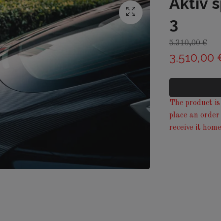
Aktiv s
3
5.310,00 €
3.510,00 
The product is 
place an order
receive it home