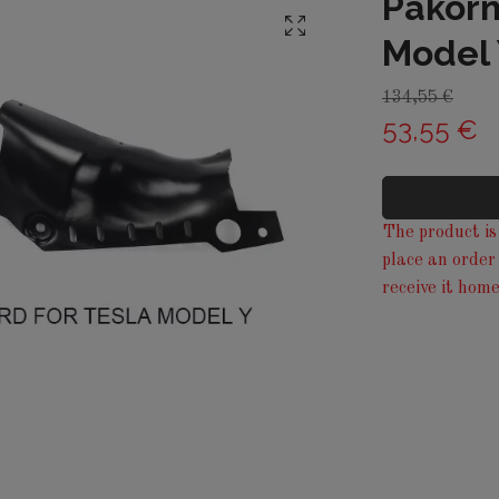
Påkörn
Model
134,55 €
53,55 €
The product is 
place an order
receive it home