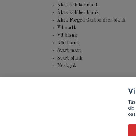
Äkta kolfiber matt
Äkta kolfiber blank
Äkta Forged Carbon fiber blank
Vit matt
Vit blank
Röd blank
Svart matt
Svart blank
Mörkgrå
Vi
Täs
dig
oss
© 2026 Tässla Store