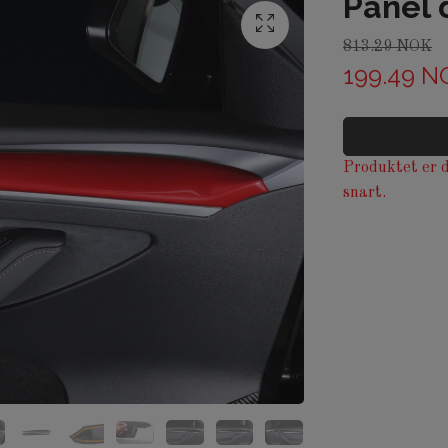
Panel 
813.29 NOK
199.49 N
Produktet er d
snart.