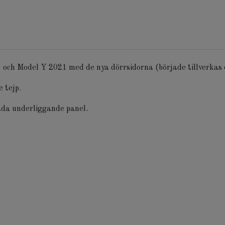
 3 och Model Y 2021 med de nya dörrsidorna (började tillverka
e tejp.
kada underliggande panel.