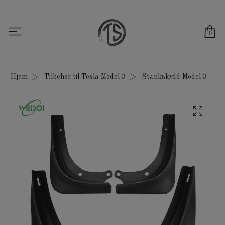
0
Hjem
Tilbehør til Tesla Model 3
Stänkskydd Model 3