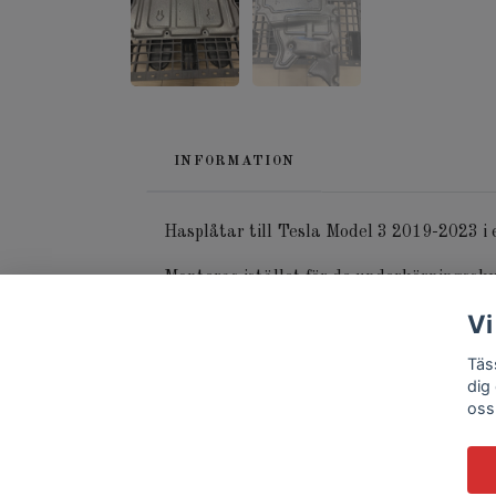
INFORMATION
Hasplåtar till Tesla Model 3 2019-2023 i 
Monteras istället för de underkörningssky
Vi
Täs
dig
oss
© 2026 Tässla Store