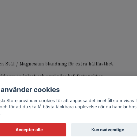
en Stål / Magnesium blandning för extra hållfasthet.
dd som är i plast och använder bef. fästpunkter.
 använder cookies
sla Store använder cookies för att anpassa det innehåll som visas 
 och för att du ska få bästa tänkbara upplevelse när du handlar hos
.
Accepter alle
Kun nødvendige