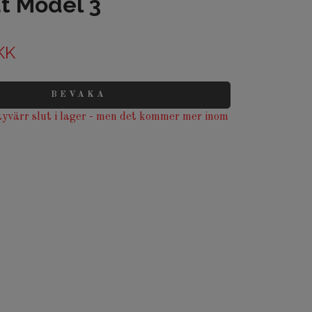
t Model 3
KK
BEVAKA
yvärr slut i lager - men det kommer mer inom