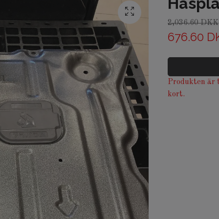
Hasplå
2,036.60 DKK
676.60 D
Produkten är t
kort.