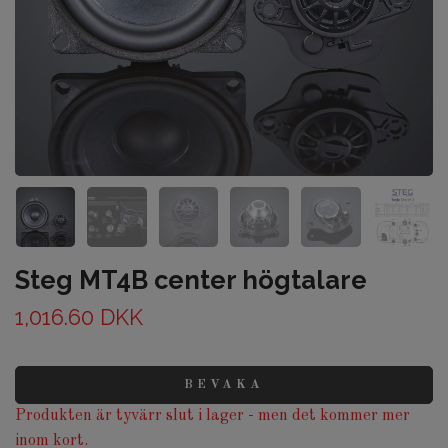
Steg MT4B center högtalare
1,016.60 DKK
BEVAKA
Produkten är tyvärr slut i lager - men det kommer mer
inom kort.