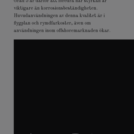
Grad 5 är därför att föredra när styrkan är
viktigare än korrosionsbeständigheten.
Huvudanvändningen av denna kvalitet är i
flygplan och rymdfarkoster, även om
användningen inom offshoremarknaden ökar.