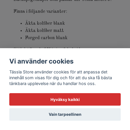
Finns i följande varianter:
Äkta kolfiber blank
Äkta kolfiber matt
Forged carbon blank
Självhäftande 3M tejp på baksidan.
Vi använder cookies
Tässla Store använder cookies för att anpassa det
innehåll som visas för dig och för att du ska få bästa
tänkbara upplevelse när du handlar hos oss.
Hyväksy kaikki
© 2026 Tässla Store
Vain tarpeellinen