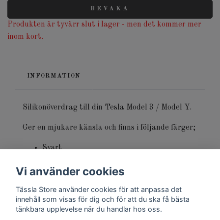
BEVAKA
Produkten är tyvärr slut i lager - men det kommer mer
inom kort.
INFORMATION
Silikonöverdrag till din Tesla Model 3 / Model Y.
Ger en mjukare känsla och finns i följande färger;
Svart
Grå
Vi använder cookies
Vit
Tässla Store använder cookies för att anpassa det
innehåll som visas för dig och för att du ska få bästa
tänkbara upplevelse när du handlar hos oss.