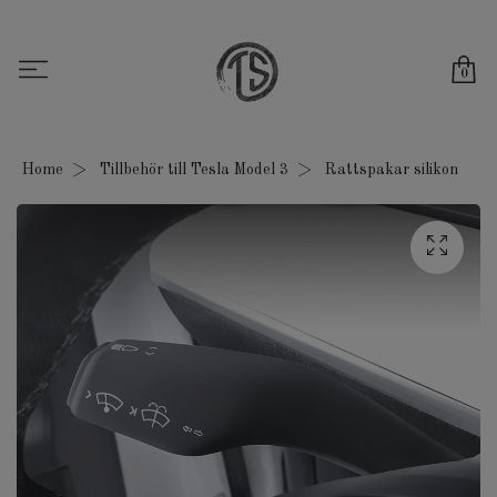
0
Home
Tillbehör till Tesla Model 3
Rattspakar silikon