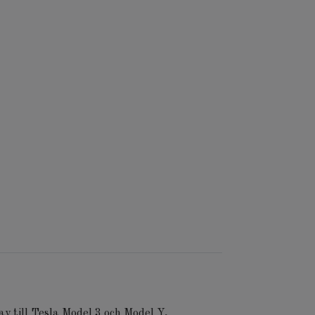
ay till Tesla Model 3 och Model Y,