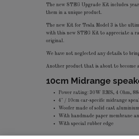
The new STEG Upgrade Kit includes years a
them in a unique product.
The new Kit for Tesla Model 3 is the ultim
with this new STEG Kit to appreciate a ra
original.
We have not neglected any details to bring
Another product that is about to become 
10cm Midrange speak
Power rating: 30W RMS, 4 Ohm, 8
4" / 10cm car-specific midrange spe
Woofer made of solid cast aluminiu
With handmade paper membrane an
With special rubber edge