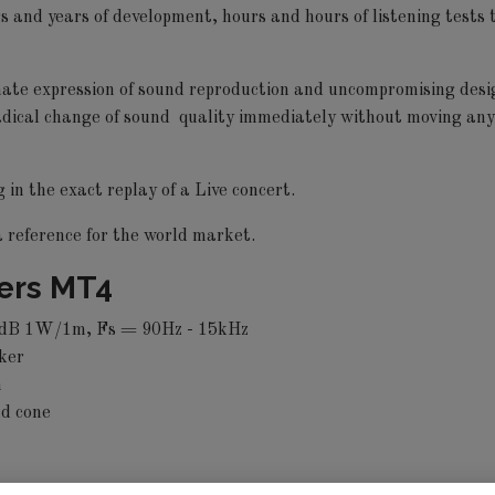
nd years of development, hours and hours of listening tests t
ate expression of sound reproduction and uncompromising design,
dical change of sound quality immediately without moving any 
 in the exact replay of a Live concert.
a reference for the world market.
ers MT4
8dB 1W/1m, Fs = 90Hz - 15kHz
aker
m
d cone