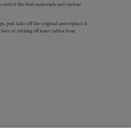
o select the best materials and enclose
 just take off the original and replace it
bore or cutting off some cables from