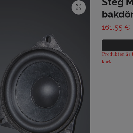
Steg M
bakdör
161,55 €
Produkten är t
kort.