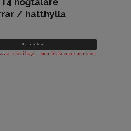
T4 högtalare
rar / hatthylla
BEVAKA
yvärr slut i lager - men det kommer mer inom