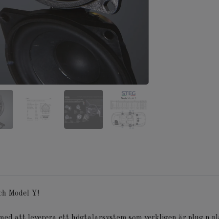
och Model Y!
med att leverera ett högtalarsystem som verkligen är plug n pl