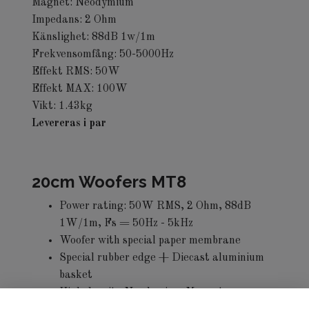
Magnet: Neodymium
Impedans: 2 Ohm
Känslighet: 88dB 1w/1m
Frekvensomfång: 50-5000Hz
Effekt RMS: 50W
Effekt MAX: 100W
Vikt: 1.43kg
Levereras i par
20cm Woofers MT8
Power rating: 50W RMS, 2 Ohm, 88dB
1W/1m, Fs = 50Hz - 5kHz
Woofer with special paper membrane
Special rubber edge + Diecast aluminium
basket
High density Neodymium Magnet