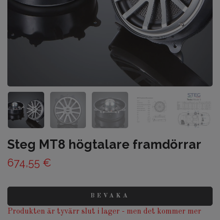
Steg MT8 högtalare framdörrar
674,55 €
BEVAKA
Produkten är tyvärr slut i lager - men det kommer mer