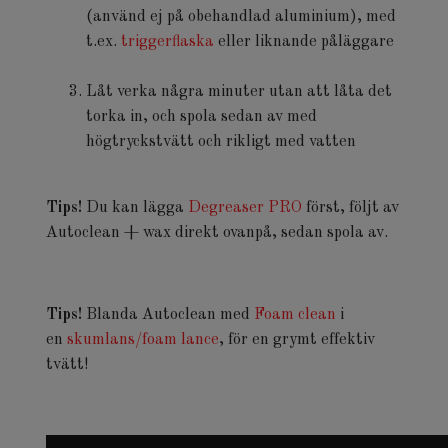
(använd ej på obehandlad aluminium), med
t.ex.
triggerflaska
eller liknande påläggare
Låt verka några minuter utan att låta det
torka in, och spola sedan av med
högtryckstvätt och rikligt med vatten
Tips!
Du kan lägga
Degreaser PRO
först, följt av
Autoclean + wax direkt ovanpå, sedan spola av.
Tips!
Blanda Autoclean med
Foam clean
i
en
skumlans/foam lance
, för en grymt effektiv
tvätt!