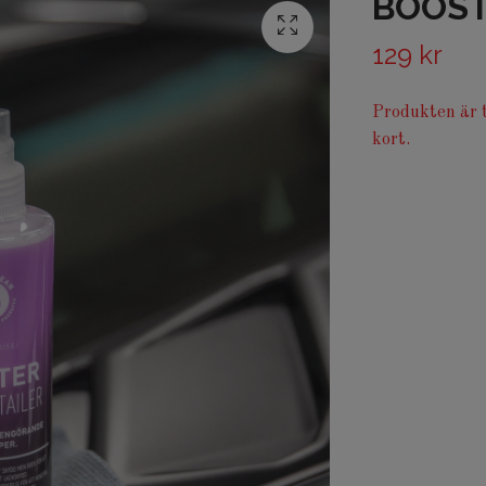
BOOST
129 kr
Produkten är t
kort.