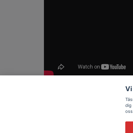
Vi
Täs
dig
oss
© 2026 Tässla Store