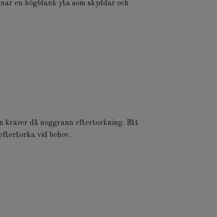
ämnar en högblank yta som skyddar och
men kräver då noggrann eftertorkning. Ett
eftertorka vid behov.