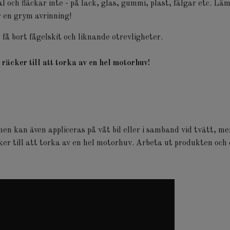
l och fläckar inte - på lack, glas, gummi, plast, fälgar etc. L
r en grym avrinning!
 få bort fågelskit och liknande otrevligheter.
räcker till att torka av en hel motorhuv!
men kan även appliceras på våt bil eller i samband vid tvätt, 
ker till att torka av en hel motorhuv. Arbeta ut produkten och 