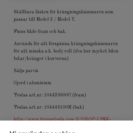
Ställbara fästen för krängningshämmaren som
passar till Model 3 / Model Y.
Finns både fram och bak.
Används för att förspänna krängningshämmaren
för att minska s.k. body roll (dvs hur mycket bilen
lutar/kränger i kurvorna)
Säljs parvis
Gjord i aluminium
Teslas art.nr: 104439600C (fram)
Teslas art.nr: 104449100E (bak)
http://www.fixyourtesla.com/3/DROP-LINK-
STABILIZER-BAR-REAR-LH-REMOVE-AND-