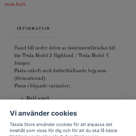
inom kort.
INFORMATION
Panel till nedre delen av instrumentbrädan till
din Tesla Model 3 Highland / Tesla Model Y
Juniper.
Fästs enkelt med dubbelhäftande tejp som
(förmonterad).
Finns i följande varianter;
Matt svart
Kolfiberutseende matt
Vi använder cookies
Kolfiberutseende blank
Tässla Store använder cookies för att anpassa det
innehåll som visas för dig och för att du ska få bästa