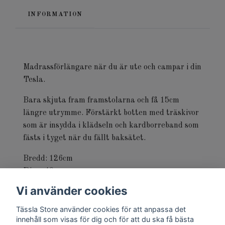
INFORMATION
Madrassförlängare när du är ute och campar i din
Tesla.
Bara skjuta fram framstolarna och få 15cm
längre utrymme. Förstärkt botten med träskivor
som är insydda i klädseln och kardborreband som
fästs i tyget när du fällt baksätet.
Bredd: 126cm
Djup: 40cm
Vi använder cookies
Mått ihopfälld: 44x32x7
Tässla Store använder cookies för att anpassa det
innehåll som visas för dig och för att du ska få bästa