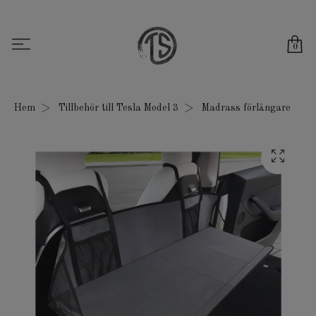
0
Hem
Tillbehör till Tesla Model 3
Madrass förlängare