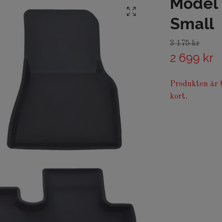
Model 
Small
3 175 kr
2 699 kr
Produkten är t
kort.