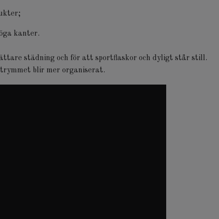
dukter;
öga kanter.
ttare städning och för att sportflaskor och dyligt står still.
utrymmet blir mer organiserat.