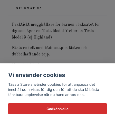
INFORMATION
Praktiskt mugghållare för barnen i baksätet för
dig som äger en Tesla Model Y eller en Tesla
Model 3 (ej Highland)
Fästs enkelt med både snap-in fästen och
dubbelhäftande tejp.
Material. Plast
Vi använder cookies
Färg: Matt svart
Tässla Store använder cookies för att anpassa det
innehåll som visas för dig och för att du ska få bästa
tänkbara upplevelse när du handlar hos oss.
Godkänn alla