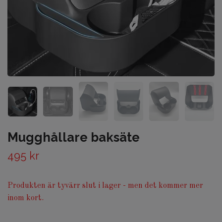
Mugghållare baksäte
495 kr
Produkten är tyvärr slut i lager - men det kommer mer
inom kort.