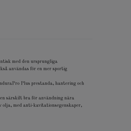
entisk med den ursprungliga
ckså användas för en mer sportig
EnduraPro Plus prestanda, hantering och
ien särskilt bra för användning nära
iv olja, med anti-kavitationsegenskaper,