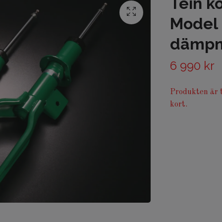
Tein 
Model 3
dämpn
6 990 kr
Produkten är t
kort.