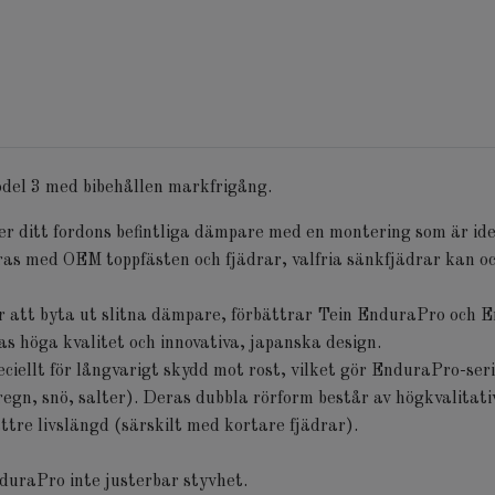
del 3 med bibehållen markfrigång.
 ditt fordons befintliga dämpare med en montering som är id
ras med OEM toppfästen och fjädrar, valfria sänkfjädrar kan o
r att byta ut slitna dämpare, förbättrar Tein EnduraPro och 
as höga kvalitet och innovativa, japanska design.
eciellt för långvarigt skydd mot rost, vilket gör EnduraPro-ser
regn, snö, salter). Deras dubbla rörform består av högkvalitat
ättre livslängd (särskilt med kortare fjädrar).
duraPro inte justerbar styvhet.