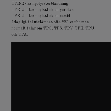
TPE-E - sampolyesterblandning
TPE-U – termoplastisk polyuretan
TPE-U – termoplastisk polyamid
I dagligt tal utelämnas ofta “E” varför man
normalt talar om TPO, TPS, TPV, TPE, TPU
och TPA.