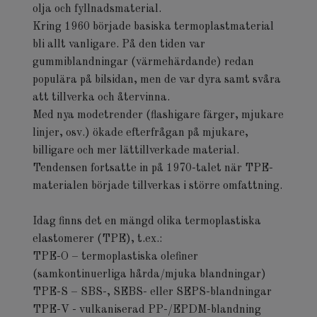
olja och fyllnadsmaterial.
Kring 1960 började basiska termoplastmaterial
bli allt vanligare. På den tiden var
gummiblandningar (värmehärdande) redan
populära på bilsidan, men de var dyra samt svåra
att tillverka och återvinna.
Med nya modetrender (flashigare färger, mjukare
linjer, osv.) ökade efterfrågan på mjukare,
billigare och mer lättillverkade material.
Tendensen fortsatte in på 1970-talet när TPE-
materialen började tillverkas i större omfattning.
Idag finns det en mängd olika termoplastiska
elastomerer (TPE), t.ex.:
TPE-O – termoplastiska olefiner
(samkontinuerliga hårda/mjuka blandningar)
TPE-S – SBS-, SEBS- eller SEPS-blandningar
TPE-V - vulkaniserad PP-/EPDM-blandning