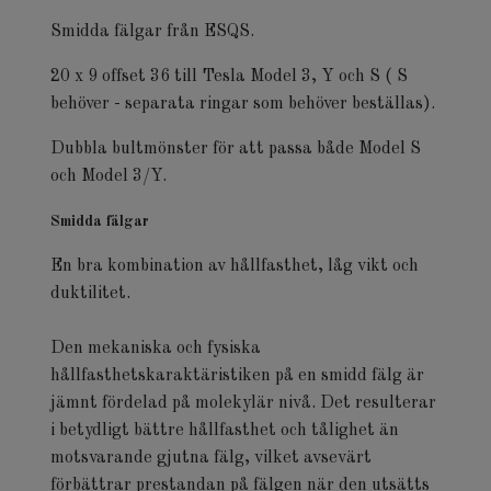
Smidda fälgar från ESQS.
20 x 9 offset 36 till Tesla Model 3, Y och S ( S
behöver - separata ringar som behöver beställas).
Dubbla bultmönster för att passa både Model S
och Model 3/Y.
Smidda fälgar
En bra kombination av hållfasthet, låg vikt och
duktilitet.
Den mekaniska och fysiska
hållfasthetskaraktäristiken på en smidd fälg är
jämnt fördelad på molekylär nivå. Det resulterar
i betydligt bättre hållfasthet och tålighet än
motsvarande gjutna fälg, vilket avsevärt
förbättrar prestandan på fälgen när den utsätts